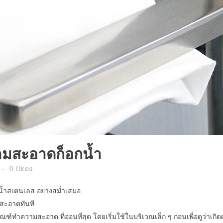
ามสะอาดก็อกน้ำ
0
Likes
้ำสเตนเลส อย่างสม่ำเสมอ
มสะอาดทันที
ทำความสะอาด ที่อ่อนที่สุด โดยเริ่มใช้ในบริเวณเล็ก ๆ ก่อนเพื่อดูว่าเก