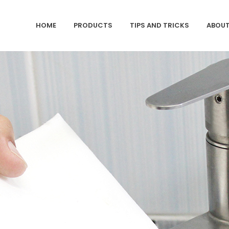
HOME
PRODUCTS
TIPS AND TRICKS
ABOUT