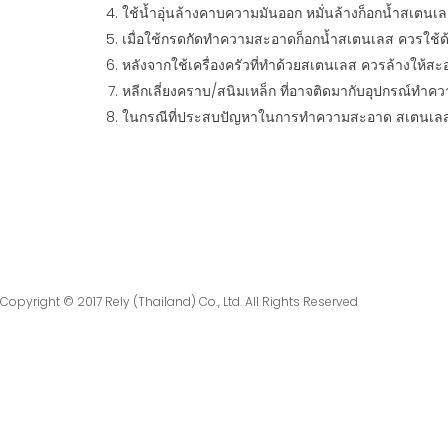
ใช้น้ำอุ่นล้างคาบความมันออก หมั่นล้างก็อกน้ำสเตนเ
เมื่อใช้กรดกัดทำความสะอาดก็อกน้ำสเตนเลส ควรใช้ด
หลังจากใช้เครื่องครัวที่ทำด้วยสเตนเลส ควรล้างให้สะอ
หลีกเลี่ยงคราบ/สนิมเหล็ก ที่อาจติดมากับอุปกรณ์ทำ
ในกรณีที่ประสบปัญหาในการทำความสะอาด สเตนเลสค
Copyright © 2017 Rely (Thailand) Co., Ltd. All Rights Reserved