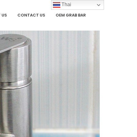
Thai
 US
CONTACT US
OEM GRAB BAR